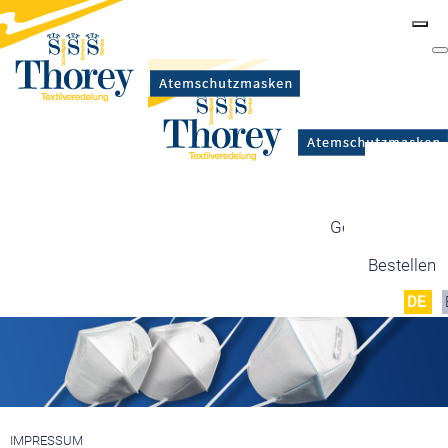
Masken
Zertifizierung
Maskentypen
Gesetzgebung
Produktion
Bestellen
DE
IMPRESSUM