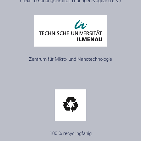
(Textilforschungsinstitut Thüringen-Vogtland e.V.)
Zentrum für Mikro- und Nanotechnologie
100 % recyclingfähig