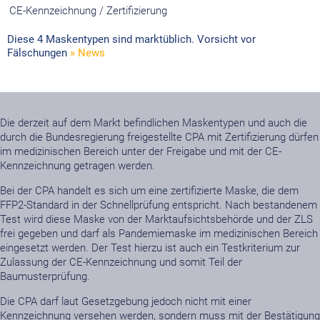
CE-Kennzeichnung / Zertifizierung
durch das Tragen können Geschwindigkeit des Atemstroms oder
Speichel-/Schleim-Tröpfchenauswurfs reduziert werden
Diese 4 Maskentypen sind marktüblich. Vorsicht vor
Keine
Fälschungen
» News
Die derzeit auf dem Markt befindlichen Maskentypen und auch die
durch die Bundesregierung freigestellte CPA mit Zertifizierung dürfen
im medizinischen Bereich unter der Freigabe und mit der CE-
Kennzeichnung getragen werden.
Bei der CPA handelt es sich um eine zertifizierte Maske, die dem
FFP2-Standard in der Schnellprüfung entspricht. Nach bestandenem
Test wird diese Maske von der Marktaufsichtsbehörde und der ZLS
frei gegeben und darf als Pandemiemaske im medizinischen Bereich
eingesetzt werden. Der Test hierzu ist auch ein Testkriterium zur
Zulassung der CE-Kennzeichnung und somit Teil der
Baumusterprüfung.
Die CPA darf laut Gesetzgebung jedoch nicht mit einer
Kennzeichnung versehen werden, sondern muss mit der Bestätigung