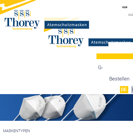
Masken
Zertifizierung
Maskentypen
Gesetzgebung
Produktion
Bestellen
DE
MASKENTYPEN