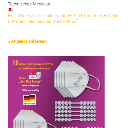
Technisches Merkblatt:
Final_Thorey_Partikelfiltrierende_FFP2_NR_deutsch_Falt_Me
d_Protect_Technisches_Merkblatt.pdf
» Angebot anfordern