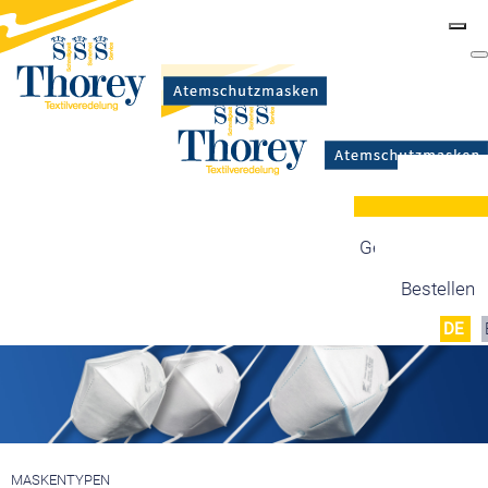
Masken
Zertifizierung
Maskentypen
Gesetzgebung
Produktion
Bestellen
DE
MASKENTYPEN